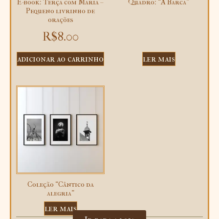
E-book: Terça com Maria –
Quadro: “A Barca”
Pequeno livrinho de
orações
R$
8.00
adicionar ao carrinho
ler mais
Coleção “Cântico da
alegria”
ler mais