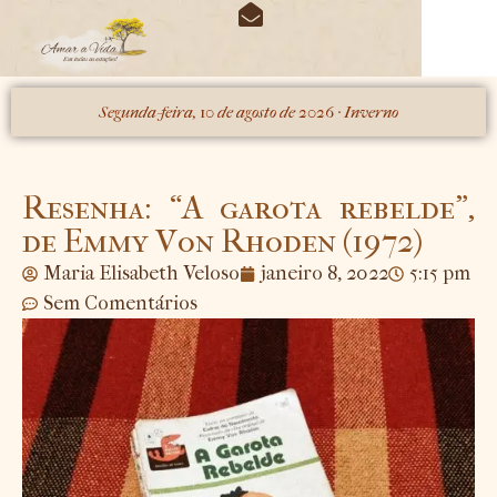
O periódico das estações
Minhas Obras
Segunda-feira, 10 de agosto de 2026 · Inverno
Resenha: “A garota rebelde”,
de Emmy Von Rhoden (1972)
Maria Elisabeth Veloso
janeiro 8, 2022
5:15 pm
Sem Comentários