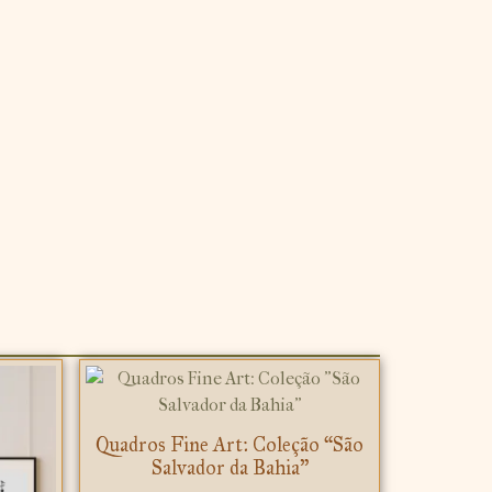
Quadros Fine Art: Coleção “São
Salvador da Bahia”