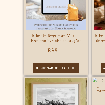
E-book: Terça com Maria –
E-boo
Pequeno livrinho de orações
de o
R$
8.00
adicionar ao carrinho
a
Quad