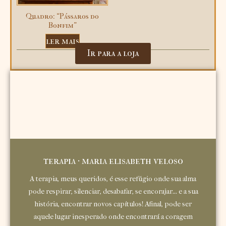
Quadro: “Pássaros do
Bonfim”
ler mais
Ir para a loja
terapia · maria elisabeth veloso
A terapia, meus queridos, é esse refúgio onde sua alma
pode respirar, silenciar, desabafar, se encorajar... e a sua
história, encontrar novos capítulos! Afinal, pode ser
aquele lugar inesperado onde encontrará a coragem