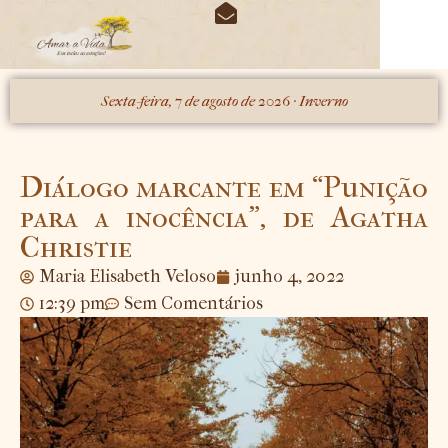
O periódico das estações
Minhas Obras
Sexta-feira, 7 de agosto de 2026 · Inverno
Diálogo marcante em “Punição
para a inocência”, de Agatha
Christie
Maria Elisabeth Veloso
junho 4, 2022
12:39 pm
Sem Comentários