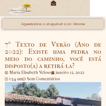
O periódico das estações
Minhas Obras
Segunda-feira, 10 de agosto de 2026 · Inverno
7º Texto de Verão (Ano de
2022): Existe uma pedra no
meio do caminho, você está
disposto(a) a retirá-la?
Maria Elisabeth Veloso
janeiro 12, 2022
1:34 am
Sem Comentários