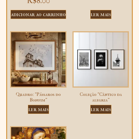
R$
8.00
adicionar ao carrinho
ler mais
Quadro: “Pássaros do
Coleção “Cântico da
Bonfim”
alegria”
ler mais
ler mais